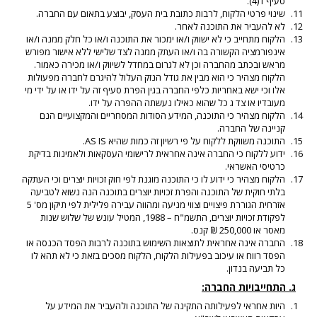
סעיף ד(4).
שינוי פרטי הלקוח, לרבות כתובת בית העסק, יבוצע בתאום עם החברה.
לא להעביר את התוכנה לאחר.
הלקוח מתחייב כי לא ישווק ו/או ימכור את התוכנה ו/או כל חלק ממנה ו/או
אינפורמציה הקשורה בה ו/או העתק ממנה לצד שלישי ללא אישור מפורש
מראש ובכתב מהחברה וכן לא לגרום במחדל לשיווק ו/או מכירה כאמור.
הלקוח מצהיר כי הוא מבין את גודל הנזק העלול להיגרם לחברה מפעולות
אלו וכי ישא באחריות כלפי החברה בגין הפרת סעיף זה על ידו או על ידי מי
מעובדיו או צד ג כל שהוא כאילו נעשתה ההפרה על ידו.
הלקוח מצהיר כי התוכנה, המידע הסודות המסחריים והמקצועיים הנם
קניינה של החברה.
התוכנה משווקת ללקוח על פי רשיון זה כמות שהיא AS IS.
ידוע ללקוח כי החברה אינה אחראית לרישומי העסקאות ולאמינות בדיקת
כרטיסי האשראי.
הלקוח מצהיר כי ידוע לו כי התוכנה מוגנת לפי חוק זכויות יוצרים וכי העתקה
בלתי חוקית של התוכנה והפרת זכויות יוצרים בתוכנה הנה נשוא לטביעה
אזרחית הגוררת פיצויים וצווי מניעה ומהווה עבירה פלילית לפי תיקון מס' 5
לפקודת זכויות יוצרים, התשמ"ח – 1988, המטיל עונש של שלוש שנות
מאסר או 250,000 ₪ קנס.
החברה אינה אחראית לתוצאות השימוש בתוכנה לרבות הפסד הכנסה או
הפסד רווח או עיכוב בפעילות הלקוח, הלקוח מסכים בזאת כי לא תהא לו
כל תביעה בנדון.
ג. התחייבויות החברה:
היות אחראי לפעילותה התקינה של התוכנה ולהעביר את המידע על