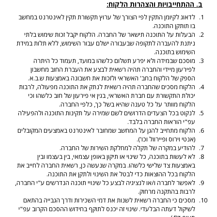
ב. ההתחייבויות והצהרות הלקוח:
לדאוג לקיומן התקין לפי הצורך של ערוץ תקשורת תקין לאינטרנט במחשב
בו תותקן התוכנה.
הבעלות על התוכנה תישאר של החברה. הלקוח יקבל זכות שימוש בלתי
ניתנת להעברה לתקופה שבעבורה ישלם עבור השימוש, ללא תלות במידת
השימוש בתוכנה.
מוסכם שבמידה ולא יפרע תשלום כלשהו במועד, תעמוד כל היתרה
לפירעון מיידי והחברה תהיה רשאית לבצע את העברת החוב מחשבון
הספק של הלקוח בחב' האשראי ולזכות את חשבונה באמצעות ש.ב.א.
הלקוח מסכים שהחברה תהיה רשאית לנתק את התוכנה מפעולה, לרבות
יכולת התקשורת עם חברת האשראי, בגין אי פירעון של חוב כלשהו וכי
הלקוח מוותר על כל טענה שהיא בשל כך, כלפי החברה.
לנקוט בכל הצעדים הדרושים לשם שמירה על תקינות התוכנה ולהפעילה
עפ"י הוראות החברה בלבד.
הלקוח מתחייב להגן על המחשב שמחובר לאינטרנט באמצעים המקובלים
(אנטי וירוס ופיירוול וכו').
להודיע במקרה של תקלה למחלקת השירות של החברה.
לא לעשות בתוכנה, כל שינוי או תיקון באופן עצמאי, בין בעצמו ובין
באמצעות צד שלישי כלשהו. במקרה שנעשה כן, רשאית החברה לחייב את
הלקוח בכל ההוצאות כדי לבטל את השינוי ולתקן את התוכנה.
לאפשר לחברה ו/או לנציגיה לבצע כל שינויי תוכנה הנדרשים ע"י החברה,
לרבות בהתקנה מרחוק.
מסכים כי החברה רשאית לשנות את דמי השכירות ודרך הגבייה בהתאם
לשיקול דעתה הבלעדי. שינוי זה יכנס לתוקף בחידוש ההסכם הקרוב עפ"י