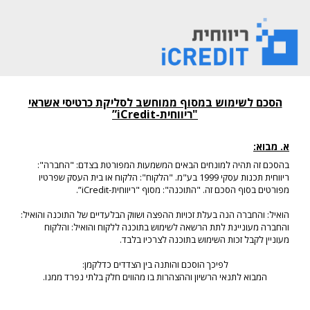
הסכם לשימוש במסוף ממוחשב לסליקת כרטיסי אשראי
"ריווחית-iCredit”
א. מבוא:
בהסכם זה תהיה למונחים הבאים המשמעות המפורטת בצדם: "החברה":
ריווחית תכנות עסקי 1999 בע"מ. "הלקוח": הלקוח או בית העסק שפרטיו
מפורטים בסוף הסכם זה. "התוכנה": מסוף "ריווחית-iCredit”.
הואיל: והחברה הנה בעלת זכויות ההפצה ושווק הבלעדיים של התוכנה והואיל:
והחברה מעוניינת לתת הרשאה לשימוש בתוכנה ללקוח והואיל: והלקוח
מעוניין לקבל זכות השימוש בתוכנה לצרכיו בלבד.
לפיכך הוסכם והותנה בין הצדדים כדלקמן:
המבוא לתנאי הרשיון וההצהרות בו מהווים חלק בלתי נפרד ממנו.