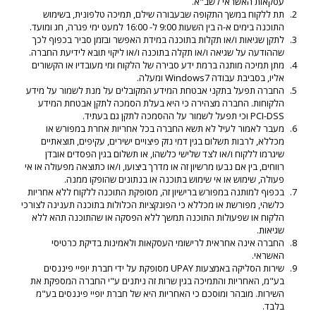
עסקאות האשראי לשב"א.
תת ללקוח במשך התקופה שבעבורה שילם, תמיכה טלפונית, בשימוש
התוכנה בימים א-ה בין השעות 9:00 ל- 16:00 למעט ימי פגרה, חג ומועד.
לתקן שגיאות ו/או תקלות בתוכנה במידת האפשר ובזמן סביר בכפוף לכך
שההודעה על שגיאה ו/או תקלה בתוכנה ו/או ליקוי תובא לידיעת החברה.
מתן תמיכה מותנה ברמת ידע סבירה של הלקוח ומי מעובדיו או הקשורים
אליו, בסביבת עבודה Windows7 ומעלה.
החברה תפעל בתקני אבטחת המידע המקובלים על מנת לשמור על מידע
הלקוחות. החברה מצהירה כי היא בעלת הסמכה לתקן אבטחת המידע
PCI-DSS וכי תפעל לשמור על ההסמכה לתקן גם בעתיד.
מעבר לאמור לעיל לא תשא החברה בכל אחריות אחרת במפורש או
מכללא, לרבות תשלום בגין דמי נזק פיצויים ישירים, עקיפים, תוצאתיים
שיגרמו ללקוח ו/או לצד שלישי כלשהו, או תשלום בגין הפסדים אובדן
רווחים, בין אם נבעו מרשיון זה או מדרך ביצועו, ו/או כתוצאה מפעולה או אי
פעולה, שימוש או אי שימוש בתוכנה או בנתונים שהופקו ממנה.
בכפוף למותנה במפורש ברישיון זה, מסופקת התוכנה ללקוח ללא אחריות
כלשהי, מפורשת או מכללא כי הפונקציות הכלולות בתוכנה תענינה לצורכי
הלקוח או שפעולות התוכנה תמשך ללא הפסקה או שהתוכנה תהא ללא
שגיאות.
החברה אינה אחראית לרישומי העסקאות ולאמינות בדיקת כרטיסי
האשראי.
שירות הסליקה באמצעות UPAY מסופקת על ידי חברת יופיי פיננסים
בע"מ, האחריות והתמיכה בגין שרות זה ניתנים ע"י החברה המספקת את
השירות. מובהר ומוסכם כי האחריות היא של חברת יופיי פיננסים בע"מ
בלבד.